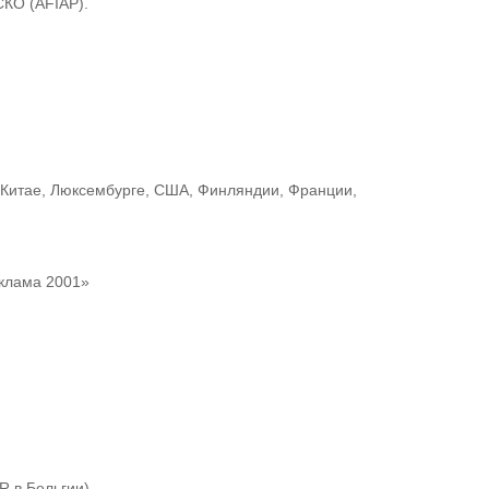
КО (AFIAP).
, Китае, Люксембурге, США, Финляндии, Франции,
еклама 2001»
 в Бельгии)