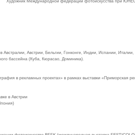
Художник Международной федерации фотоискусства при ЮНЕС
в Австралии, Австрии, Бельгии, Гонконге, Индии, Испании, Италии
ого бассейна (Куба, Кюрасао, Доминика).
ография в рекламных проектах» в рамках выставки «Приморская р
вке в Австрии
Япония)
циации фотоискусства BFFK (международная выставка FESTICOLOR