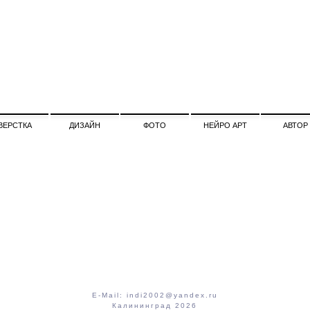
ВЕРСТКА
ДИЗАЙН
ФОТО
НЕЙРО АРТ
АВТОР
E-Mail: indi2002@yandex.ru
Калининград 2026